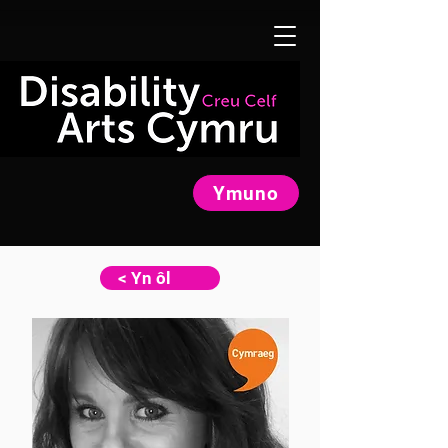
Ymuno
< Yn ôl