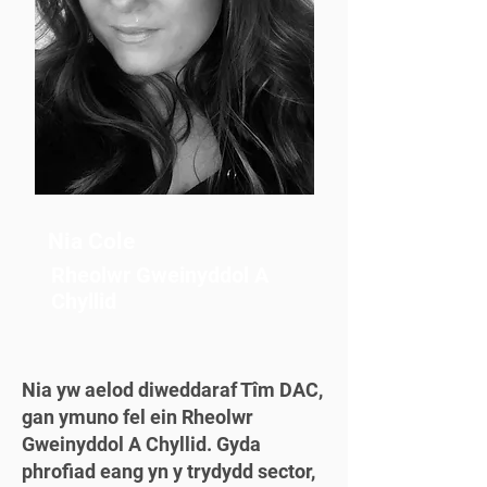
Nia Cole
Rheolwr Gweinyddol A
Chyllid
Nia yw aelod diweddaraf Tîm DAC,
gan ymuno fel ein Rheolwr
Gweinyddol A Chyllid. Gyda
phrofiad eang yn y trydydd sector,