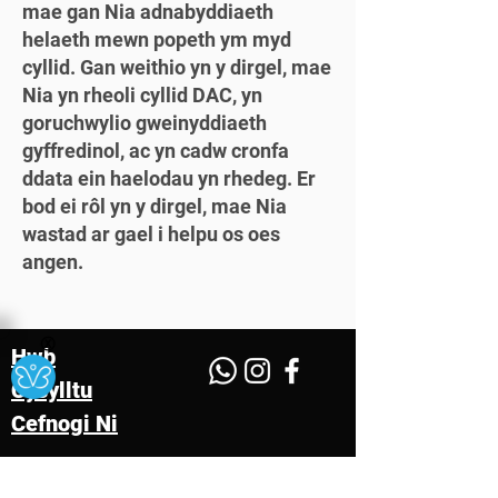
mae gan Nia adnabyddiaeth
helaeth mewn popeth ym myd
cyllid. Gan weithio yn y dirgel, mae
Nia yn rheoli cyllid DAC, yn
goruchwylio gweinyddiaeth
gyffredinol, ac yn cadw cronfa
ddata ein haelodau yn rhedeg. Er
bod ei rôl yn y dirgel, mae Nia
wastad ar gael i helpu os oes
angen.
Ⓧ
Hwb
Cysylltu
Cefnogi Ni
Rhif Elusen:
1176578