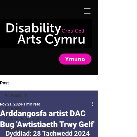
Ymuno
Post
All Posts
Nov 21, 2024
1 min read
All Posts
Arddangosfa artist DAC
Cyfleoedd Allanol
Bug 'Awtistiaeth Trwy Gelf'
DAC Newyddion a Chyfleoedd
Dyddiad: 28 Tachwedd 2024