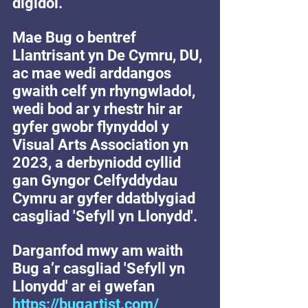
digidol.
Mae Bug o bentref 
Llantrisant yn De Cymru, DU, 
ac mae wedi arddangos 
gwaith celf yn rhyngwladol, 
wedi bod ar y rhestr hir ar 
gyfer gwobr flynyddol y 
Visual Arts Association yn 
2023, a derbyniodd cyllid 
gan Gyngor Celfyddydau 
Cymru ar gyfer ddatblygiad 
casgliad 'Sefyll yn Llonydd'.
Darganfod mwy am waith 
Bug a’r casgliad 'Sefyll yn 
Llonydd' ar ei gwefan 
https://bugartist.com/