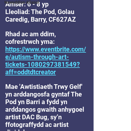
Newyddion Allanol
Amser: 6 - 8 yp
Lleoliad: The Pod, Golau 
Caredig, Barry, CF627AZ
Rhad ac am ddim, 
cofrestrwch yma: 
https://www.eventbrite.com/
e/autism-through-art-
tickets-1080297381549?
aff=oddtdtcreator
Mae 'Awtistiaeth Trwy Gelf' 
yn arddangosfa gyntaf The 
Pod yn Barri a fydd yn 
arddangos gwaith anhygoel 
artist DAC Bug, sy’n 
ffotograffydd ac artist 