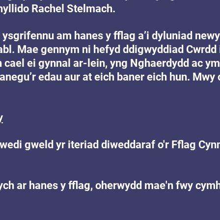
hyllido Rachel Stelmach.
ysgrifennu am hanes y fflag a’i dyluniad newy
bl. Mae gennym ni hefyd ddigwyddiad Cwrdd i 
 cael ei gynnal ar-lein, yng Nghaerdydd ac ym
anegu’r 
edau 
aur at eich baner eich hun. Mwy
y
wedi gweld yr iteriad diweddaraf o'r Fflag Cyn
ych ar hanes y fflag, oherwydd mae'n fwy cymh