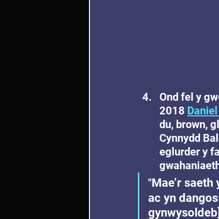
Ond fel y gw
2018 
Daniel
du, brown, gl
Cynnydd Balc
eglurder y f
gwahaniaeth
Mae’r saeth 
"
ac yn dangos
gynwysoldeb]