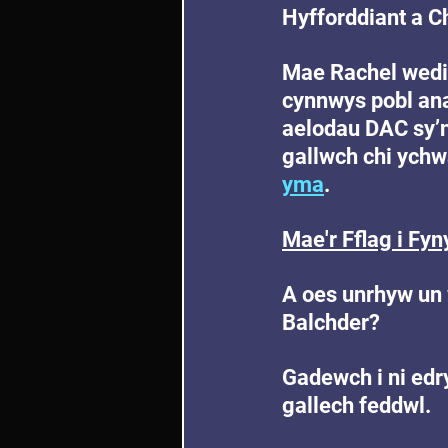
Hyfforddiant a C
Mae Rachel wedi 
cynnwys pobl ana
aelodau DAC sy’n
gallwch chi ychw
yma
.
Mae'r Fflag i Fyn
A oes unrhyw un 
Balchder?
Gadewch i ni edr
gallech feddwl.