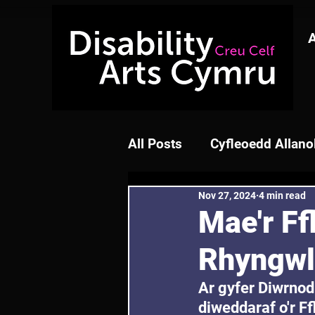
All Posts
Cyfleoedd Allano
Nov 27, 2024
4 min read
Mae'r Ff
Rhyngwl
Ar gyfer Diwrnod
diweddaraf o'r F