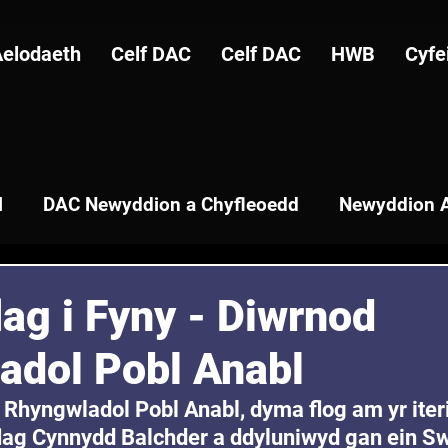
Aelodaeth
Celf DAC
Celf DAC
HWB
Cyfe
l
DAC Newyddion a Chyfleoedd
Newyddion A
lag i Fyny - Diwrnod
adol Pobl Anabl
 Rhyngwladol Pobl Anabl, dyma flog am yr iter
flag Cynnydd Balchder a ddyluniwyd gan ein S