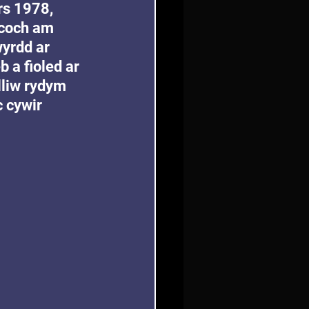
rs 1978, 
 coch am 
wyrdd ar 
b a fioled ar 
lliw rydym 
 cywir 