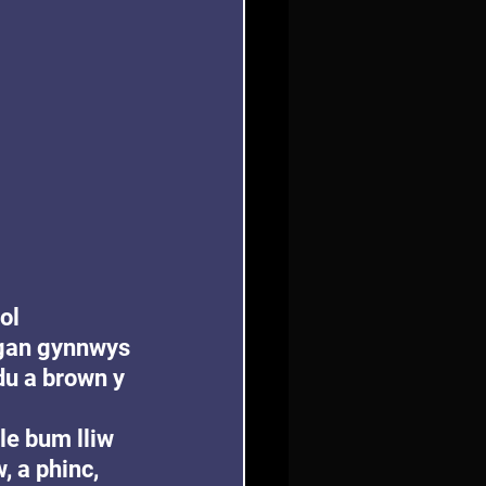
ol 
 gan gynnwys 
du a brown y 
e bum lliw 
, a phinc, 