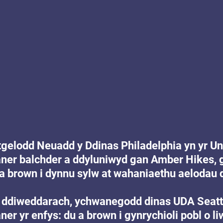
gelodd Neuadd y Ddinas Philadelphia yn yr Un
faner balchder a ddyluniwyd gan Amber Hikes,
 a brown i dynnu sylw at wahaniaethu aelodau 
 ddiweddarach, ychwanegodd dinas UDA Seattl
er yr enfys: du a brown i gynrychioli pobl o liw