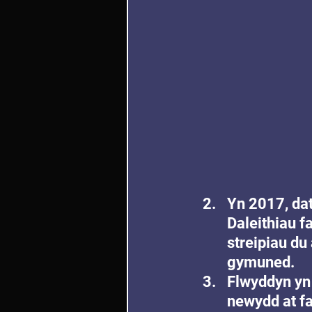
Yn 2017, dat
Daleithiau 
streipiau du
gymuned.
Flwyddyn yn
newydd at fan