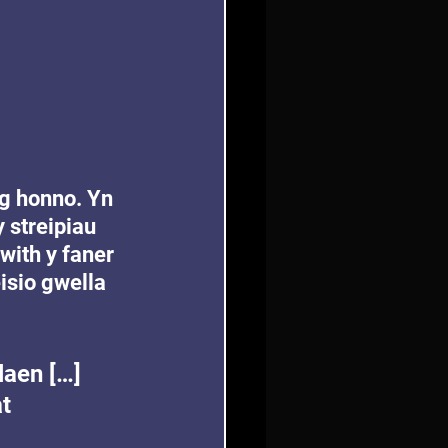
ag honno. Yn 
 streipiau 
with y faner 
isio gwella 
 
aen […] 
t 