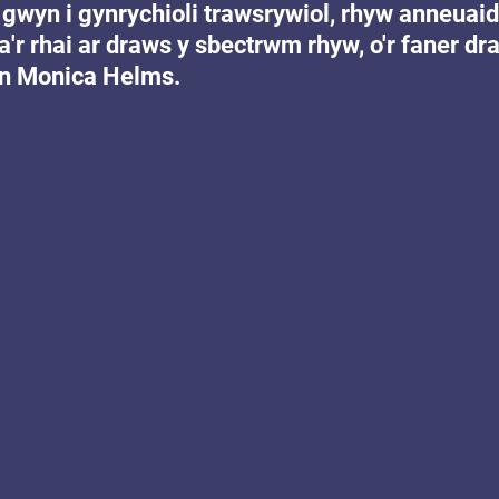
 gwyn i gynrychioli trawsrywiol, rhyw anneuaid
a'r rhai ar draws y sbectrwm rhyw, o'r faner dr
an Monica Helms.