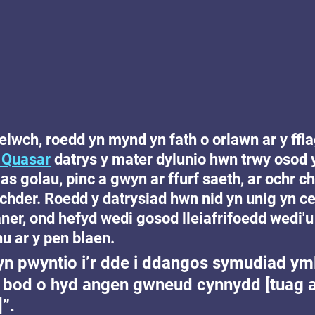
elwch, roedd yn mynd yn fath o orlawn ar y ffl
 Quasar
 datrys y mater dylunio hwn trwy osod y
as golau, pinc a gwyn ar ffurf saeth, ar ochr ch
hder. Roedd y datrysiad hwn nid yn unig yn ce
aner, ond hefyd wedi gosod lleiafrifoedd wedi'u
u ar y pen blaen.
yn pwyntio i’r dde i ddangos symudiad yml
 bod o hyd angen gwneud cynnydd [tuag a
”.