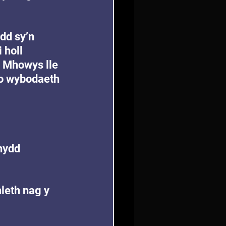
dd sy’n 
holl 
 Mhowys lle 
 o wybodaeth 
nydd 
leth nag y 