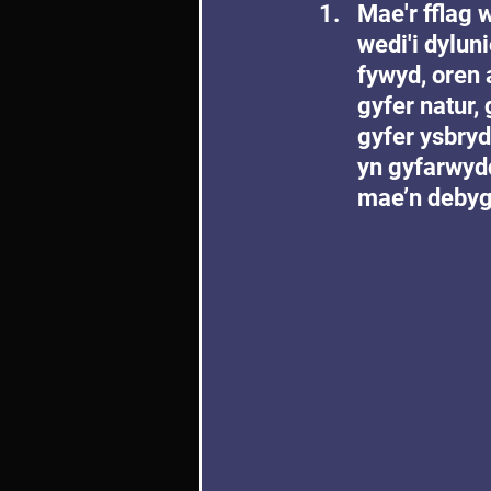
Mae'r fflag
wedi'i dylun
fywyd, oren 
gyfer natur, 
gyfer ysbryd
yn gyfarwydd
mae’n debyg