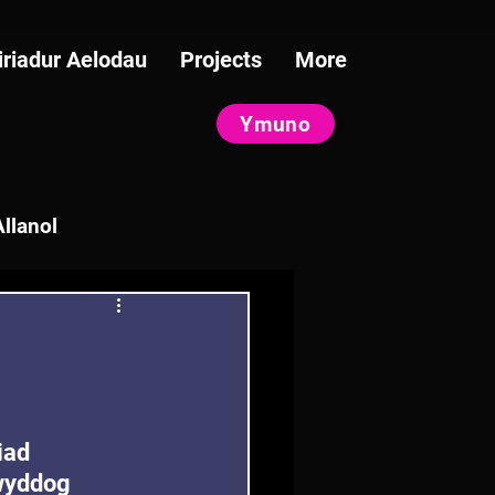
iriadur Aelodau
Projects
More
Ymuno
llanol
iad 
wyddog 