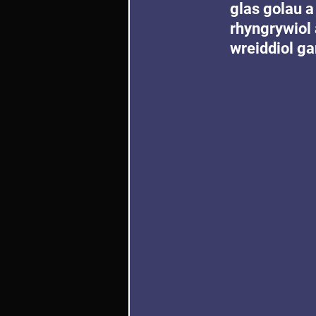
glas golau a
rhyngrywiol 
wreiddiol g