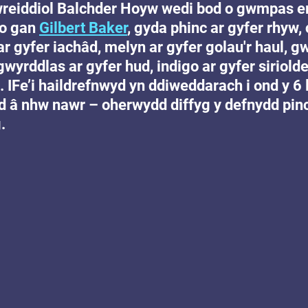
 wreiddiol Balchder Hoyw wedi bod o gwmpas e
io gan 
Gilbert Baker
, gyda phinc ar gyfer rhyw,
ar gyfer iachâd, melyn ar gyfer golau'r haul, g
gwyrddlas ar gyfer hud, indigo ar gyfer siriolde
. IFe’i haildrefnwyd yn ddiweddarach i ond y 6 
 â nhw nawr – oherwydd diffyg y defnydd pinc
.