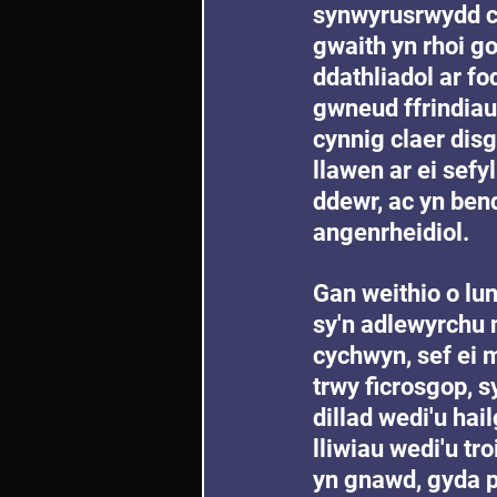
synwyrusrwydd c
gwaith yn rhoi go
ddathliadol ar fod
gwneud ffrindiau 
cynnig claer disg
llawen ar ei sefyl
ddewr, ac yn ben
angenrheidiol.
Gan weithio o lu
sy'n adlewyrchu 
cychwyn, sef ei 
trwy ficrosgop, 
dillad wedi'u hai
lliwiau wedi'u tro
yn gnawd, gyda p