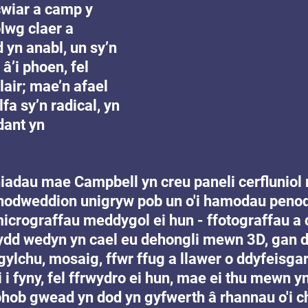
wiar a camp y 
lwg claer a 
 yn anabl, un sy’n 
â’i phoen, fel 
lair; mae’n afael 
lfa sy’n radical, yn 
dant yn 
niadau mae Campbell yn creu paneli cerfluniol
nodweddion unigryw pob un o'i hamodau penod
micrograffau meddygol ei hun - ffotograffau a
sydd wedyn yn cael eu dehongli mewn 3D, gan 
lgylchu, mosaig, ffwr ffug a llawer o ddyfeisga
i i fyny, fel ffrwydro ei hun, mae ei thu mewn yn
hob gwead yn dod yn gyfwerth â rhannau o'i ch