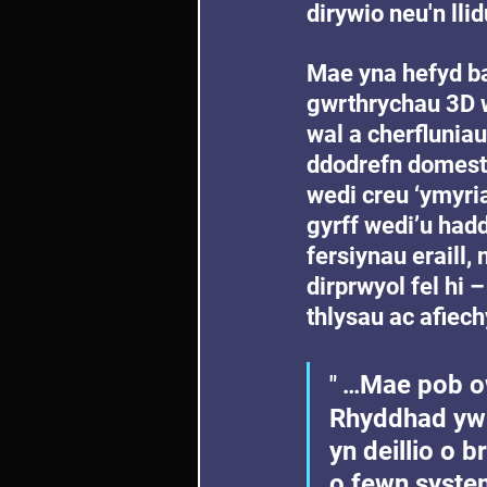
dirywio neu'n llid
Mae yna hefyd ba
gwrthrychau 3D w
wal a cherflunia
ddodrefn domesti
wedi creu ‘ymyria
gyrff wedi’u hadd
fersiynau eraill, 
dirprwyol fel hi –
thlysau ac afiech
Mae pob ow
" …
Rhyddhad yw d
yn deillio o b
o fewn system