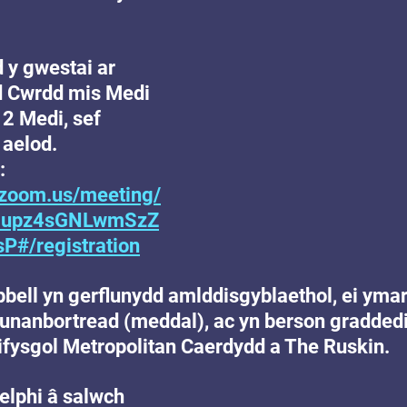
 
 y gwestai ar 
d Cwrdd mis Medi 
2 Medi, sef 
aelod. 
: 
.zoom.us/meeting/
umupz4sGNLwmSzZ
P#/registration
ell yn gerflunydd amlddisgyblaethol, ei ymarf
nanbortread (meddal), ac yn berson graddedi
rifysgol Metropolitan Caerdydd a The Ruskin.
lphi â salwch 