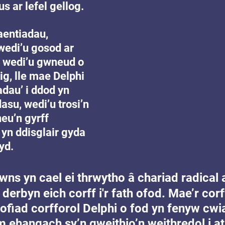
us ar lefel gellog.
entiadau, 
edi’u gosod ar 
u wedi’u gwneud o 
g, lle mae Delphi 
dau’ i ddod yn 
asu, wedi’u trosi’n 
neu’n gyrff 
 yn ddisglair gyda 
yd.
ns yn cael ei thrwytho â chariad radical a
erbyn eich corff i'r fath ofod. Mae’r corf
rofiad corfforol Delphi o fod yn fenyw cwia
 ehangach sy’n gweithio’n weithredol i ata