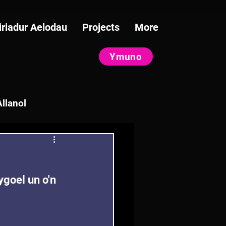
iriadur Aelodau
Projects
More
Ymuno
llanol
ygoel un o'n 