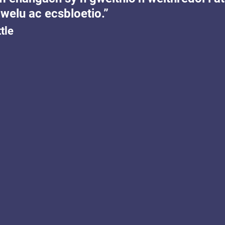
awelu ac ecsbloetio.”
tle