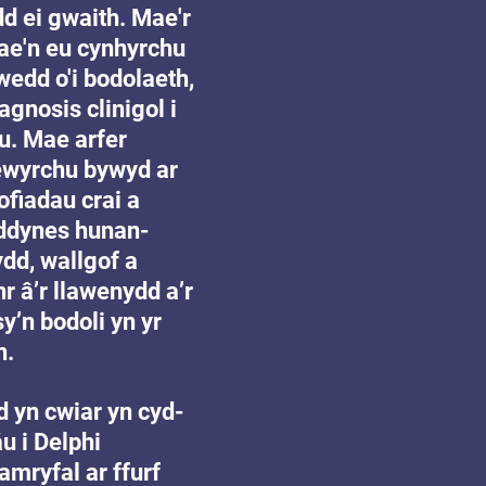
d ei gwaith. Mae'r 
e'n eu cynhyrchu 
edd o'i bodolaeth, 
gnosis clinigol i 
u. Mae arfer 
ewyrchu bywyd ar 
ofiadau crai a 
 ddynes hunan-
dd, wallgof a 
r â’r llawenydd a’r 
y’n bodoli yn yr 
n.
 yn cwiar yn cyd-
u i Delphi 
amryfal ar ffurf 