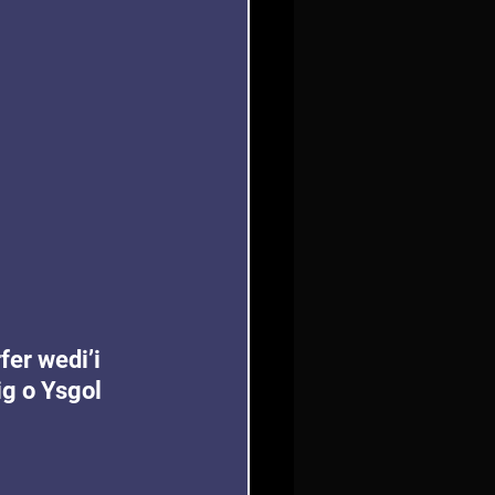
er wedi’i 
g o Ysgol 