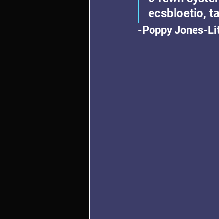
ecsbloetio, t
-Poppy Jones-Lit