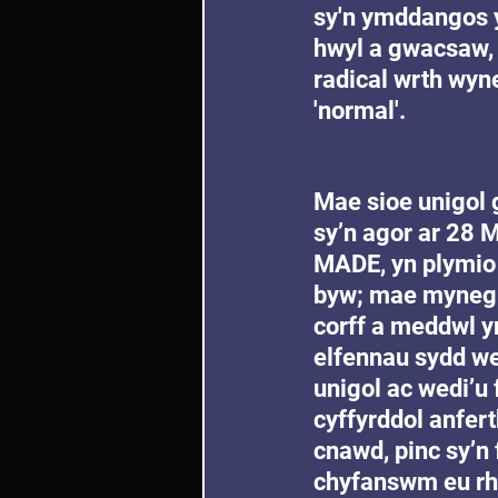
sy'n ymddangos y
hwyl a gwacsaw, 
radical wrth wyne
'normal'.
Mae sioe unigol 
sy’n agor ar 28 M
MADE, yn plymio 
byw; mae mynegia
corff a meddwl yn
elfennau sydd wed
unigol ac wedi’u f
cyffyrddol anferth
cnawd, pinc sy’n 
chyfanswm eu rh