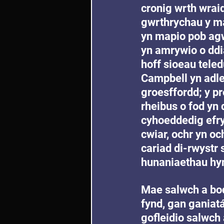
cronig wrth wraid
gwrthrychau y ma
yn mapio pob agw
yn amrywio o ddia
hoff sioeau teled
Campbell yn adl
groesffordd; y pr
rheibus o fod yn
cyhoeddedig efry
cwiar, ochr yn och
cariad di-rwystr s
hunaniaethau hy
Mae salwch a bod
fynd, gan ganiatá
gofleidio salwch 