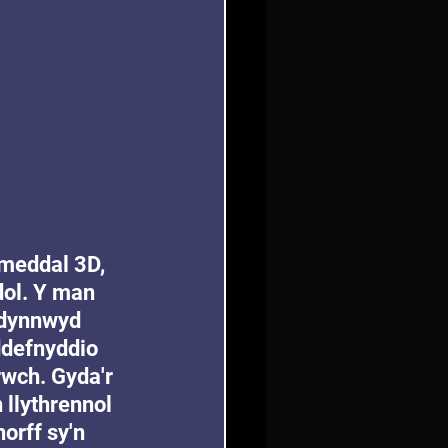
 meddal 3D, 
ol. Y man 
 dynnwyd 
ddefnyddio 
rwch. Gyda'r 
 llythrennol 
orff sy'n 