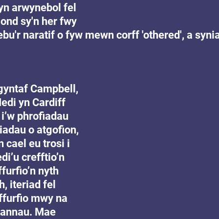
n arwynebol fel 
ond sy'n her fwy 
bu'r naratif o fyw mewn corff 'othered', a syni
gyntaf Campbell, 
edi yn Cardiff 
i’w phrofiadau 
dau o atgofion, 
 cael eu trosi i 
i’u crefftio’n 
furfio’n nyth 
, iteriad fel 
ffurfio mwy na 
annau. Mae 