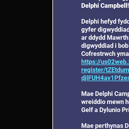
Delphi Campbell
!
Delphi hefyd fydd
gyfer digwyddia
ar ddydd Mawrth 
digwyddiad i bob 
Cofrestrwch yma
https://us02web
register/tZEtd
djlFUH4av1Pfzes
Mae Delphi Campb
wreiddio mewn hu
Gelf a Dylunio P
Mae perthynas De