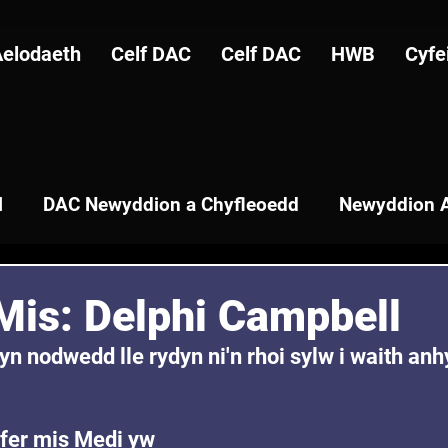
Aelodaeth
Celf DAC
Celf DAC
HWB
Cyfe
l
DAC Newyddion a Chyfleoedd
Newyddion A
 Mis: Delphi Campbell
yn nodwedd lle rydyn ni'n rhoi sylw i waith anh
yfer mis Medi yw