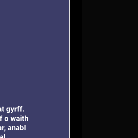
t gyrff. 
f o waith 
r, anabl 
l, 