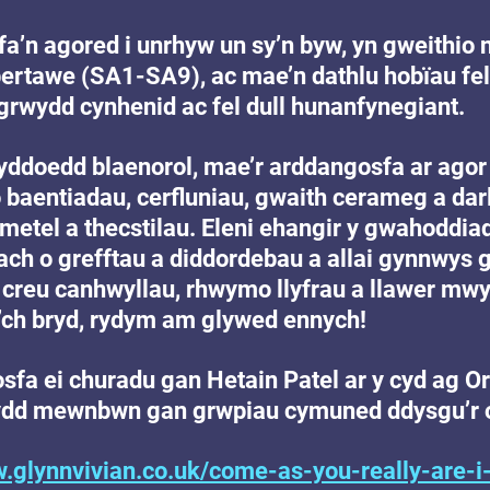
a’n agored i unrhyw un sy’n byw, yn gweithio n
bertawe (SA1-SA9), ac mae’n dathlu hobïau fel 
igrwydd cynhenid ac fel dull hunanfynegiant.
nyddoedd blaenorol, mae’r arddangosfa ar agor 
 baentiadau, cerfluniau, gwaith cerameg a darl
metel a thecstilau. Eleni ehangir y gwahoddia
h o grefftau a diddordebau a allai gynnwys 
 creu canhwyllau, rhwymo llyfrau a llawer mwy
’ch bryd, rydym am glywed ennych!
sfa ei churadu gan Hetain Patel ar y cyd ag Ori
bydd mewnbwn gan grwpiau cymuned ddysgu’r o
w.glynnvivian.co.uk/come-as-you-really-are-i