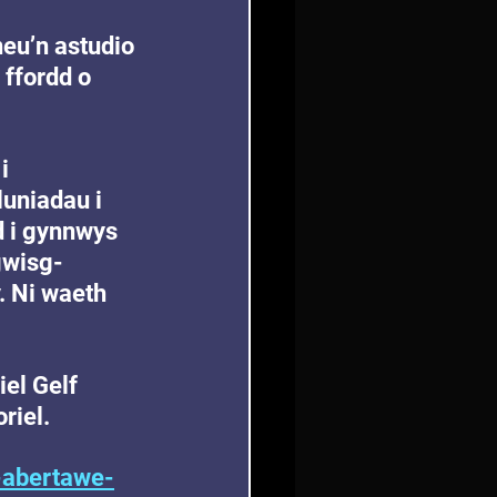
eu’n astudio 
ffordd o 
i 
uniadau i 
d i gynnwys 
gwisg-
. Ni waeth 
el Gelf 
riel.
-abertawe-