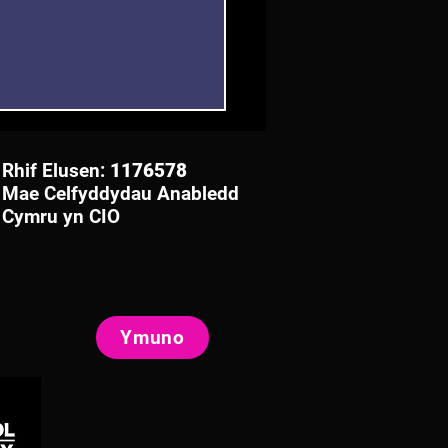
Rhif Elusen:
1176578
Mae Celfyddydau Anabledd
Cymru yn CIO
id Immersive Arts
Ymuno