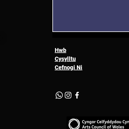
Hwb
Cysylltu
Cefnogi Ni
"Y ffordd rydyn ni'n gweld
pethau" dan arweiniad Artist
DAC Caitlin Flood-Molyneux