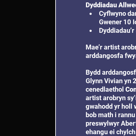
Dyddiadau Allwe
Cyflwyno dar
Gwener 10 Io
Dyddiadau’r
Mae’r artist aro
arddangosfa fwya
Bydd arddangosfa
Glynn Vivian yn 
cenedlaethol 
Com
artist arobryn sy
gwahodd yr holl w
bob math i rannu
preswylwyr Abert
ehangu ei chylch