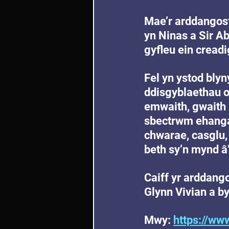
Mae’r arddangosf
yn Ninas a Sir A
gyfleu ein cread
Fel yn ystod bly
ddisgyblaethau o
emwaith, gwaith 
sbectrwm ehangac
chwarae, casglu,
beth sy’n mynd â
Caiff yr arddango
Glynn Vivian a 
Mwy: 
https://ww