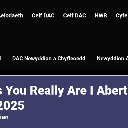
Aelodaeth
Celf DAC
Celf DAC
HWB
Cyfe
l
DAC Newyddion a Chyfleoedd
Newyddion A
 You Really Are I Aber
2025
ian