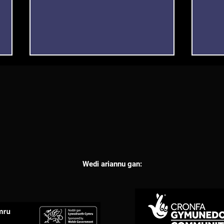
Cyll
Comisiynau Celfyddydau
Anabl a/neu Fyddar
Wedi ariannu gan:
Celfyddydau Anabledd
Cymru 2024