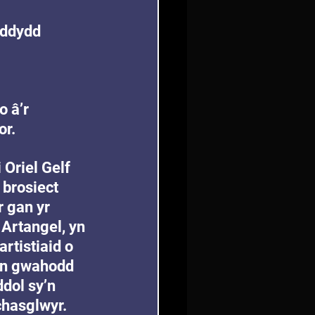
 ddydd 
 
 â’r 
or.
Oriel Gelf 
brosiect 
r gan yr 
 Artangel, yn 
rtistiaid o 
yn gwahodd 
dol sy’n 
chasglwyr.