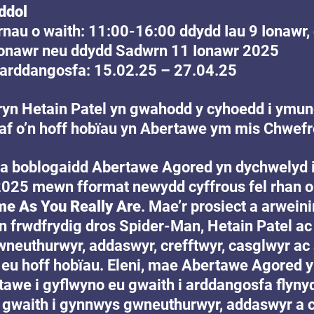
ddol
nau o waith: 11:00-16:00 ddydd Iau 9 Ionawr,
nawr neu ddydd Sadwrn 11 Ionawr 2025          
 arddangosfa: 15.02.25 – 27.04.25
bryn Hetain Patel yn gwahodd y cyhoedd i ymuno
f o’n hoff hobïau yn Abertawe ym mis Chwefr
 boblogaidd Abertawe Agored yn dychwelyd i 
2025 mewn fformat newydd cyffrous fel rhan o 
e As You Really Are
. Mae’r prosiect a arweini
’n frwdfrydig dros Spider-Man, Hetain Patel ac
neuthurwyr, addaswyr, crefftwyr, casglwyr ac a
 eu hoff hobïau. Eleni, mae Abertawe Agored 
awe i gyflwyno eu gwaith i arddangosfa flynyd
 gwaith i gynnwys gwneuthurwyr, addaswyr a 