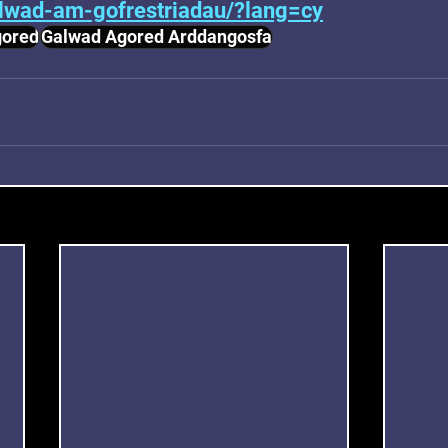
lwad-am-gofrestriadau/?lang=cy
gored
Galwad Agored Arddangosfa