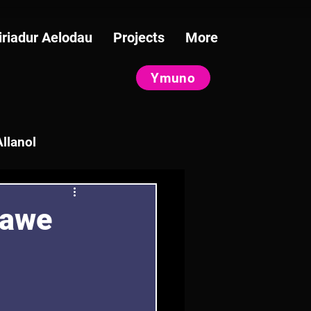
iriadur Aelodau
Projects
More
Ymuno
llanol
tawe