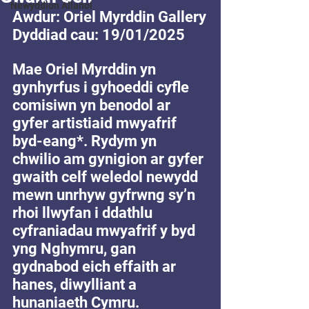
Newyddion Allanol
Awdur: Oriel Myrddin Gallery
Dyddiad cau: 19/01/2025
Mae Oriel Myrddin yn 
gynhyrfus i gyhoeddi cyfle 
comisiwn yn benodol ar 
gyfer artistiaid mwyafrif 
byd-eang*. Rydym yn 
chwilio am gynigion ar gyfer 
gwaith celf weledol newydd 
mewn unrhyw gyfrwng sy’n 
rhoi llwyfan i ddathlu 
cyfraniadau mwyafrif y byd 
yng Nghymru, gan 
gydnabod eich effaith ar 
hanes, diwylliant a 
hunaniaeth Cymru.