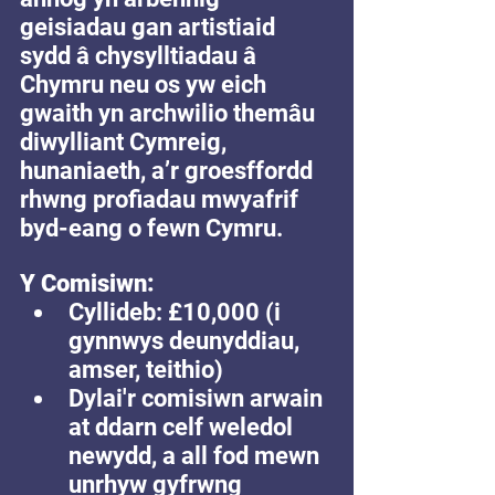
geisiadau gan artistiaid 
sydd â chysylltiadau â 
Chymru neu os yw eich 
gwaith yn archwilio themâu 
diwylliant Cymreig, 
hunaniaeth, a’r groesffordd 
rhwng profiadau mwyafrif 
byd-eang o fewn Cymru.
Y Comisiwn:     
Cyllideb: £10,000 (i 
gynnwys deunyddiau, 
amser, teithio)
Dylai'r comisiwn arwain 
at ddarn celf weledol 
newydd, a all fod mewn 
unrhyw gyfrwng 