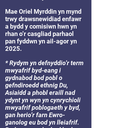
Mae Oriel Myrddin yn mynd 
trwy drawsnewidiad enfawr 
a bydd y comisiwn hwn yn 
rhan o’r casgliad parhaol 
pan fyddwn yn ail-agor yn 
2025.
* Rydym yn defnyddio’r term 
mwyafrif byd-eang i 
gydnabod bod pobl o 
gefndiroedd ethnig Du, 
Asiaidd a phobl eraill nad 
ydynt yn wyn yn cynrychioli 
mwyafrif poblogaeth y byd, 
gan herio’r farn Ewro-
ganolog eu bod yn lleiafrif. 