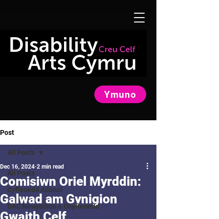
Ymuno
Post
All Posts
Dec 16, 2024
2 min read
All Posts
Comisiwn Oriel Myrddin:
Cyfleoedd Allanol
Galwad am Gynigion
DAC Newyddion a Chyfleoedd
Gwaith Celf