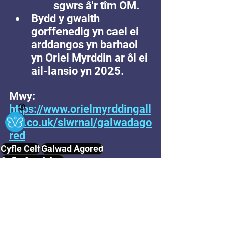
sgwrs â'r tîm OM.
Bydd y gwaith 
gorffenedig yn cael ei 
arddangos yn barhaol 
yn Oriel Myrddin ar ôl ei 
ail-lansio yn 2025.
Mwy: 
https://www.orielmyrddingall
Ⓧ
ery.co.uk/siwrnal/galwadago
red
Cyfle Celf
Galwad Agored
Cyfle Comisiwn
Cyfleoedd Allanol