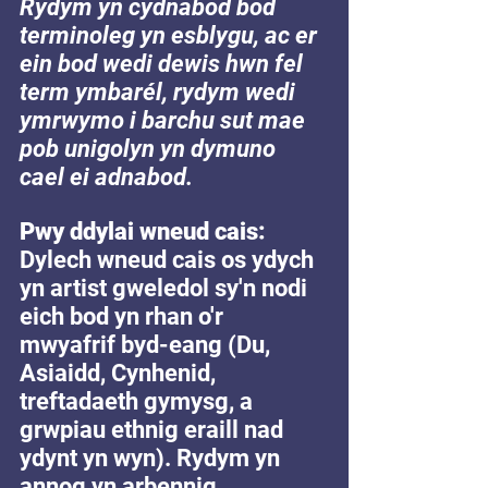
Rydym yn cydnabod bod 
terminoleg yn esblygu, ac er 
ein bod wedi dewis hwn fel 
term ymbarél, rydym wedi 
ymrwymo i barchu sut mae 
pob unigolyn yn dymuno 
cael ei adnabod.
Pwy ddylai wneud cais: 
Dylech wneud cais os ydych 
yn artist gweledol sy'n nodi 
eich bod yn rhan o'r 
mwyafrif byd-eang (Du, 
Asiaidd, Cynhenid, 
treftadaeth gymysg, a 
grwpiau ethnig eraill nad 
ydynt yn wyn). Rydym yn 
annog yn arbennig 