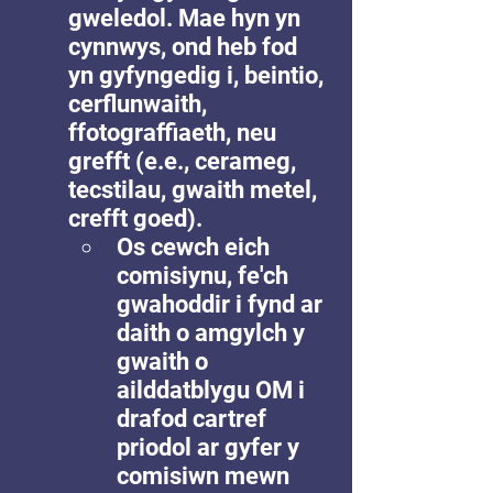
gweledol. Mae hyn yn 
cynnwys, ond heb fod 
yn gyfyngedig i, beintio, 
cerflunwaith, 
ffotograffiaeth, neu 
grefft (e.e., cerameg, 
tecstilau, gwaith metel, 
crefft goed).
Os cewch eich 
comisiynu, fe'ch 
gwahoddir i fynd ar 
daith o amgylch y 
gwaith o 
ailddatblygu OM i 
drafod cartref 
priodol ar gyfer y 
comisiwn mewn 