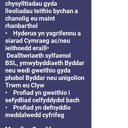
chysylltiadau gyda 
lleoliadau teithio bychan a 
chanolig eu maint 
rhanbarthol 
•    Hyderus yn ysgrifennu a 
siarad Cymraeg ac/neu 
ieithoedd eraill•   
 Dealltwriaeth sylfaenol 
BSL, ymwybyddiaeth Byddar 
neu wedi gweithio gyda 
phobol Byddar neu unigolion 
Trwm eu Clyw
•    Profiad yn gweithio i 
sefydliad celfyddydol bach 
•    Profiad yn defnyddio 
meddalwedd cyfrifeg