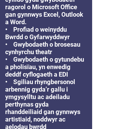
ragorol o Microsoft Office 
gan gynnwys Excel, Outlook 
a Word.
•    Profiad o weinyddu 
Bwrdd o Gyfarwyddwyr 
•    Gwybodaeth o brosesau 
cynhyrchu theatr 
•    Gwybodaeth o gytundebu 
a pholisïau, yn enwedig 
deddf cyflogaeth a EDI
•    Sgiliau rhyngbersonol 
arbennig gyda’r gallu i 
ymgysylltu ac adeiladu 
perthynas gyda 
rhanddeiliaid gan gynnwys 
artistiaid, noddwyr ac 
aelodau bwrdd 