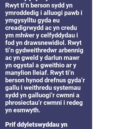
Rwyt ti’n berson sydd yn 
ymroddedig i alluogi pawb i 
ymgysylltu gyda eu 
creadigrwydd ac yn credu 
ym mhŵer y celfyddydau i 
fod yn drawsnewidiol. Rwyt 
ti’n gydweithredwr arbennig 
ac yn gweld y darlun mawr 
yn ogystal a gweithio ar y 
manylion lleiaf. Rwyt ti’n 
berson hynod drefnus gyda’r 
gallu i weithredu systemau 
sydd yn galluogi’r cwmni a 
phrosiectau’r cwmni i redeg 
yn esmwyth.
Prif ddyletswyddau yn 