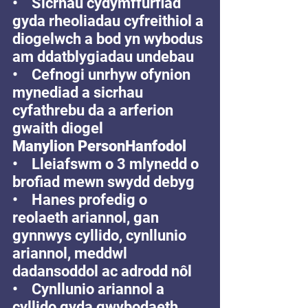
•    Sicrhau cydymffurfiad 
gyda rheoliadau cyfreithiol a 
diogelwch a bod yn wybodus 
am ddatblygiadau undebau
•    Cefnogi unrhyw ofynion 
mynediad a sicrhau 
cyfathrebu da a arferion 
gwaith diogel 
Manylion PersonHanfodol
•    Lleiafswm o 3 mlynedd o 
brofiad mewn swydd debyg 
•    Hanes profedig o 
reolaeth ariannol, gan 
gynnwys cyllido, cynllunio 
ariannol, meddwl 
dadansoddol ac adrodd nôl 
•    Cynllunio ariannol a 
cyllido gyda gwybodaeth 