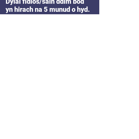
Dylai fidios/sain ddim bod 
yn hirach na 5 munud o hyd. 
Dyddiad cau ar gyfer 
ceisiadau: Dydd Llun 
Rhagfyr y 16ed am 12yh 
Bydd cyfweliadau yn cael eu 
cynnal Dydd Llun Ionawr y 
6ed 2025
Hygyrchedd a Chynhwysiad
Rydym yn awyddus i glywed 
gan ymgeiswyr o 
gymunedau sydd yn cael eu 
tangynrychioli yn y gweithle 
celfyddydol, yn enwedig 
wrth ystyried anabledd, 
dosbarth ac ethnigrwydd, a 
phobl sydd a phrofiad bywyd 