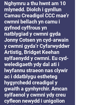
Nghymru a thu hwnt am 10 
mlynedd. Diolch i gynllun 
Camau Creadigol CCC mae’r 
cwmni bellach yn camu i 
gyfnod cyffrous yn 
natblygiad y cwmni gyda 
Jonny Cotsen yn cyd-arwain 
y cwmni gyda’r Cyfarwyddwr 
Artistig, Bridget Keehan 
sylfaenydd y cwmni. Eu cyd-
weledigaeth ydy dal ati i 
lwyfannu straeon nas clywir 
ac i ddatblygu estheteg 
hygyrchedd creadigol y 
gwaith a gynhyrchir. Amcan 
sylfaenol y cwmni ydy creu 
cyfleon newydd i unigolion 