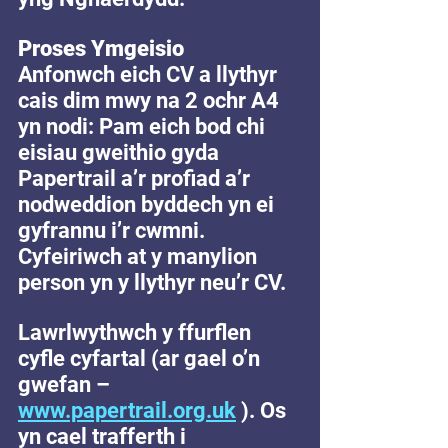
Proses Ymgeisio
Anfonwch eich CV a llythyr 
cais dim mwy na 2 ochr A4 
yn nodi: Pam eich bod chi 
eisiau gweithio gyda 
Papertrail a’r profiad a’r 
nodweddion byddech yn ei 
gyfrannu i’r cwmni. 
Cyfeiriwch at y manylion 
person yn y llythyr neu’r CV. 
Lawrlwythwch y ffurflen 
cyfle cyfartal (ar gael o’n 
gwefan – 
www.papertrail.org.uk
 ). Os 
yn cael trafferth i 