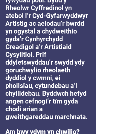
fywydau pobl. Bydd y 
Rheolwr Cyffredinol yn 
atebol i’r Cyd-Gyfarwyddwyr 
Artistig ac aelodau’r bwrdd 
yn ogystal a chydweithio 
gyda’r Cynhyrchydd 
Creadigol a’r Artistiaid 
Cysylltiol. Prif 
ddyletswyddau’r swydd ydy 
goruchwylio rheolaeth 
dyddiol y cwmni, ei 
pholisïau, cytundebau a’i 
chyllidebau. Byddwch hefyd 
angen cefnogi’r tîm gyda 
chodi arian a 
gweithgareddau marchnata. 
Am bwy ydym yn chwilio?