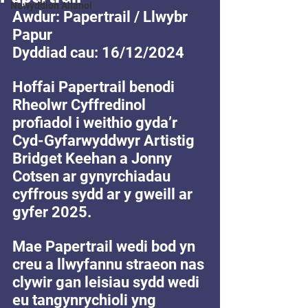
Newyddion Allanol
Awdur: Papertrail / Llwybr 
Papur
Dyddiad cau: 16/12/2024
Hoffai Papertrail benodi 
Rheolwr Cyffredinol 
profiadol i weithio gyda’r 
Cyd-Gyfarwyddwyr Artistig 
Bridget Keehan a Jonny 
Cotsen ar gynyrchiadau 
cyffrous sydd ar y gweill ar 
gyfer 2025.
Mae Papertrail wedi bod yn 
creu a llwyfannu straeon nas 
clywir gan leisiau sydd wedi 
eu tangynrychioli yng 