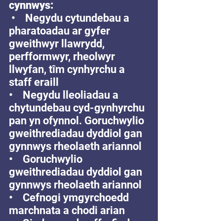
cynnwys:
•    Negydu cytundebau a 
pharatoadau ar gyfer 
gweithwyr llawrydd, 
perfformwyr, rheolwyr 
llwyfan, tîm cynhyrchu a 
staff eraill
•    Negydu lleoliadau a 
chytundebau cyd-gynhyrchu 
pan yn ofynnol. Goruchwylio 
gweithrediadau dyddiol gan 
gynnwys rheolaeth ariannol 
•    Goruchwylio 
gweithrediadau dyddiol gan 
gynnwys rheolaeth ariannol 
•    Cefnogi ymgyrchoedd 
marchnata a chodi arian 