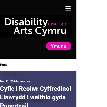
Ymuno
Post
All Posts
Dec 11, 2024
4 min read
All Posts
Cyfle i Reolwr Cyffredinol
Cyfleoedd Allanol
Llawrydd i weithio gyda
DAC Newyddion a Chyfleoedd
Papertrail