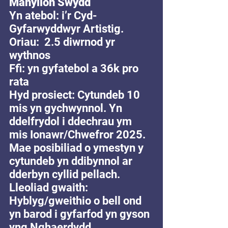
Manylion Swydd
Yn atebol: i’r Cyd-
Gyfarwyddwyr Artistig. 
Oriau:  2.5 diwrnod yr 
wythnos
Ffi: yn gyfatebol a 36k pro 
rata
Hyd prosiect: Cytundeb 10 
mis yn gychwynnol. Yn 
ddelfrydol i ddechrau ym 
mis Ionawr/Chwefror 2025. 
Mae posibiliad o ymestyn y 
cytundeb yn ddibynnol ar 
dderbyn cyllid pellach. 
Lleoliad gwaith: 
Hyblyg/gweithio o bell ond 
yn barod i gyfarfod yn gyson 
yng Nghaerdydd. 