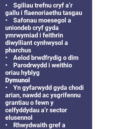
•    Sgiliau trefnu cryf a’r 
gallu i flaenoriaethu tasgau 
•    Safonau moesegol a 
uniondeb cryf gyda 
ymrwymiad i feithrin 
diwylliant cynhwysol a 
pharchus 
•    Aelod brwdfrydig o dîm 
•    Parodrwydd i weithio 
oriau hyblyg
Dymunol
•    Yn gyfarwydd gyda chodi 
arian, nawdd ac ysgrifennu 
grantiau o fewn y 
celfyddydau a’r sector 
elusennol 
•    Rhwydwaith gref a 