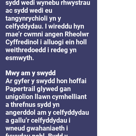
sydd wedi wynebu rhwystrau 
ac sydd wedi eu 
tangynrychioli yn y 
celfyddydau. I wireddu hyn 
mae’r cwmni angen Rheolwr 
Cyffredinol i alluogi ein holl 
weithredoedd i redeg yn 
esmwyth.
Mwy am y swydd 
Ar gyfer y swydd hon hoffai 
Papertrail glywed gan 
unigolion llawn cymhelliant 
a threfnus sydd yn 
angerddol am y celfyddydau 
a gallu’r celfyddydau i 
wneud gwahaniaeth i 