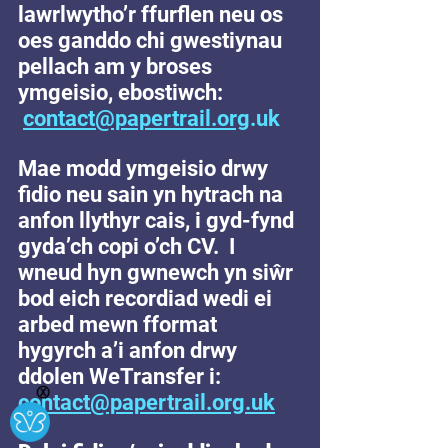
lawrlwytho’r ffurflen neu os 
oes ganddo chi gwestiynau 
pellach am y broses 
ymgeisio, ebostiwch: 
contact@papertrail.org
.uk
Mae modd ymgeisio drwy 
fidio neu sain yn hytrach na 
anfon llythyr cais, i gyd-fynd 
gyda’ch copi o’ch CV.  I 
wneud hyn gwnewch yn siŵr 
bod eich recordiad wedi ei 
arbed mewn fformat 
hygyrch a’i anfon drwy 
ddolen WeTransfer i: 
Ⓧ
contact@papertrail.org.uk