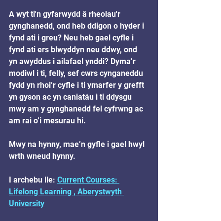
A wyt ti'n gyfarwydd â rheolau'r 
gynghanedd, ond heb ddigon o hyder i 
fynd ati i greu? Neu heb gael cyfle i 
fynd ati ers blwyddyn neu ddwy, ond 
yn awyddus i ailafael ynddi? Dyma’r 
modiwl i ti, felly, sef cwrs cynganeddu 
fydd yn rhoi’r cyfle i ti ymarfer y grefft 
yn gyson ac yn caniatáu i ti ddysgu 
mwy am y gynghanedd fel cyfrwng ac 
am rai o’i mesurau hi.
Mwy na hynny, mae’n gyfle i gael hwyl 
wrth wneud hynny.
I archebu lle: 
Current Courses: 
Lifelong Learning , Aberystwyth 
University