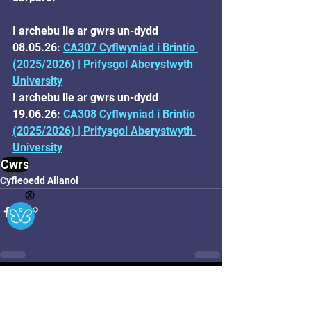
I archebu lle ar gwrs un-dydd 
08.05.26: 
CA307 Cyflwyniad i Brintio 
(2025/2026) | Prifysgol Aberystwyth 
University
I archebu lle ar gwrs un-dydd 
19.06.26: 
CA308 Cyflwyniad i Brintio 
(2025/2026) | Prifysgol Aberystwyth 
University
Cwrs
Cyfleoedd Allanol
Ⓧ
See All
Related Posts