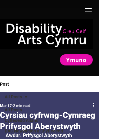
Ymuno
Post
All Posts
Mar 17
2 min read
All Posts
Cyrsiau cyfrwng-Cymraeg
Cyfleoedd Allanol
Prifysgol Aberystwyth
DAC Newyddion a Chyfleoedd
Awdur: Prifysgol Aberystwyth