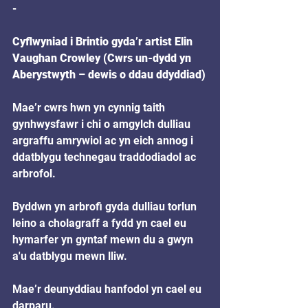
-
Cyflwyniad i Brintio gyda’r artist Elin 
Vaughan Crowley (Cwrs un-dydd yn 
Aberystwyth – dewis o ddau ddyddiad)
Mae’r cwrs hwn yn cynnig taith 
gynhwysfawr i chi o amgylch dulliau 
argraffu amrywiol ac yn eich annog i 
ddatblygu technegau traddodiadol ac 
arbrofol.
Byddwn yn arbrofi gyda dulliau torlun 
leino a cholagraff a fydd yn cael eu 
hymarfer yn gyntaf mewn du a gwyn 
a'u datblygu mewn lliw.
Mae’r deunyddiau hanfodol yn cael eu 
darparu.