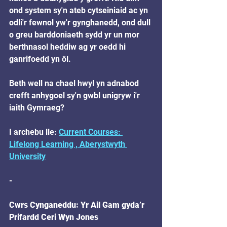
ond system sy'n ateb cytseiniaid ac yn 
odli'r fewnol yw'r gynghanedd, ond dull 
o greu barddoniaeth sydd yr un mor 
berthnasol heddiw ag yr oedd hi 
ganrifoedd yn ôl.
Beth well na chael hwyl yn adnabod 
crefft anhygoel sy'n gwbl unigryw i'r 
iaith Gymraeg?
I archebu lle: 
Current Courses: 
Lifelong Learning , Aberystwyth 
University
-
Cwrs Cynganeddu: Yr Ail Gam gyda’r 
Prifardd Ceri Wyn Jones