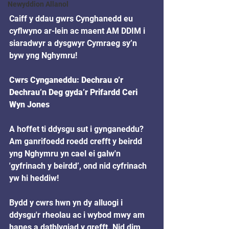
Newyddion Allanol
Caiff y ddau gwrs Cynghanedd eu 
cyflwyno ar-lein ac maent AM DDIM i 
siaradwyr a dysgwyr Cymraeg sy’n 
byw yng Nghymru!
Cwrs Cynganeddu: Dechrau o’r 
Dechrau’n Deg gyda’r Prifardd Ceri 
Wyn Jones
A hoffet ti ddysgu sut i gynganeddu? 
Am ganrifoedd roedd crefft y beirdd 
yng Nghymru yn cael ei galw'n 
'gyfrinach y beirdd’, ond nid cyfrinach 
yw hi heddiw!
Bydd y cwrs hwn yn dy alluogi i 
ddysgu'r rheolau ac i wybod mwy am 
hanes a datblygiad y grefft. Nid dim 