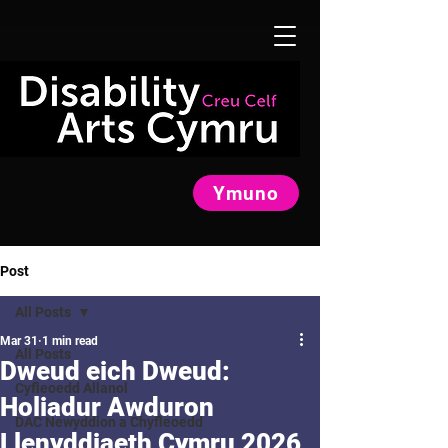
Ymuno
Post
All Posts
Mar 31
1 min read
All Posts
Dweud eich Dweud:
Cyfleoedd Allanol
Holiadur Awduron
DAC Newyddion a Chyfleoedd
Llenyddiaeth Cymru 2026