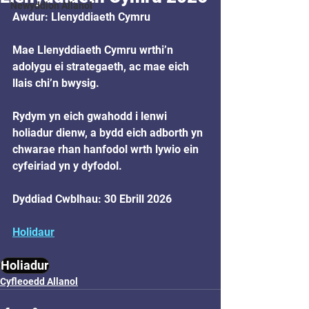
Newyddion Allanol
Awdur: Llenyddiaeth Cymru
Mae Llenyddiaeth Cymru wrthi’n 
adolygu ei strategaeth, ac mae eich 
llais chi’n bwysig.
Rydym yn eich gwahodd i lenwi 
holiadur dienw, a bydd eich adborth yn 
chwarae rhan hanfodol wrth lywio ein 
cyfeiriad yn y dyfodol.
Dyddiad Cwblhau: 30 Ebrill 2026
Holidaur
Holiadur
Cyfleoedd Allanol