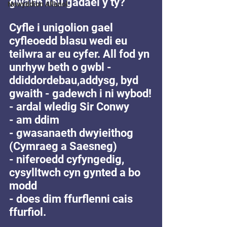
gwaith neu gadael y ty?
Newyddion Allanol
Cyfle i unigolion gael 
cyfleoedd blasu wedi eu 
teilwra ar eu cyfer. All fod yn 
unrhyw beth o gwbl - 
ddiddordebau,addysg, byd 
gwaith - gadewch i ni wybod!
- ardal wledig Sir Conwy
- am ddim
- gwasanaeth dwyieithog 
(Cymraeg a Saesneg)
- niferoedd cyfyngedig, 
cysylltwch cyn gynted a bo 
modd
- does dim ffurflenni cais 
ffurfiol.