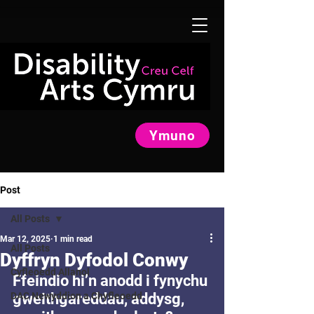
Ymuno
Post
All Posts
Mar 12, 2025
1 min read
All Posts
Dyffryn Dyfodol Conwy
Cyfleoedd Allanol
Ffeindio hi’n anodd i fynychu 
DAC Newyddion a Chyfleoedd
gweithgareddau, addysg, 