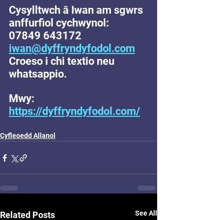
Cysylltwch â Iwan am sgwrs 
anffurfiol cychwynol:
07849 643172 
iwan@dyffryndyfodol.com
Croeso i chi textio neu 
whatsappio.
Mwy: 
https://dyffryndyfodol.com/
Cyfleoedd Allanol
See All
Related Posts