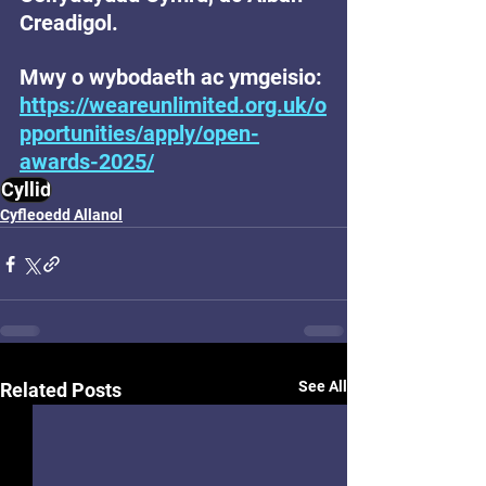
Creadigol.
Mwy o wybodaeth ac ymgeisio: 
https://weareunlimited.org.uk/o
pportunities/apply/open-
awards-2025/
Cyllid
Cyfleoedd Allanol
See All
Related Posts