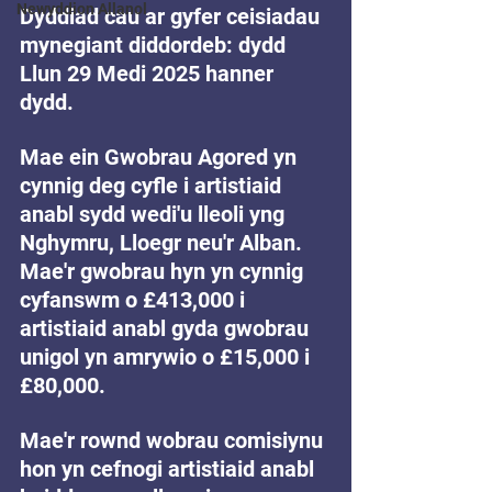
Newyddion Allanol
Dyddiad cau ar gyfer ceisiadau 
mynegiant diddordeb: dydd 
Llun 29 Medi 2025 hanner 
dydd.
Mae ein Gwobrau Agored yn 
cynnig deg cyfle i artistiaid 
anabl sydd wedi'u lleoli yng 
Nghymru, Lloegr neu'r Alban. 
Mae'r gwobrau hyn yn cynnig 
cyfanswm o £413,000 i 
artistiaid anabl gyda gwobrau 
unigol yn amrywio o £15,000 i 
£80,000.
Mae'r rownd wobrau comisiynu 
hon yn cefnogi artistiaid anabl 