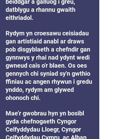
beiddgar a galluog i greu, 
datblygu a rhannu gwaith 
eithriadol.
Rydym yn croesawu ceisiadau 
gan artistiaid anabl ar draws 
pob disgyblaeth a chefndir gan 
gynnwys y rhai nad ydynt wedi 
gwneud cais o'r blaen. Os oes 
gennych chi syniad sy'n gwthio 
ffiniau ac angen rhywun i gredu 
ynddo, rydym am glywed 
ohonoch chi.
Mae'r gwobrau hyn yn bosibl 
gyda chefnogaeth Cyngor 
Celfyddydau Lloegr, Cyngor 
Celfyddydau Cymru, ac Alban 