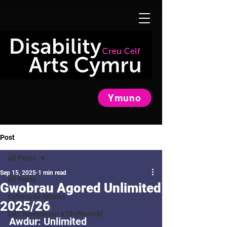
Ymuno
Post
All Posts
Sep 15, 2025
1 min read
All Posts
Gwobrau Agored Unlimited
Cyfleoedd Allanol
2025/26
DAC Newyddion a Chyfleoedd
Awdur: Unlimited