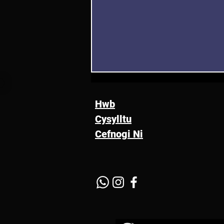
Hwb
Cysylltu
Cefnogi Ni
Artist y Mis: Carla Hixon