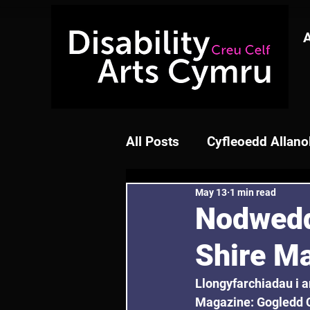
All Posts
Cyfleoedd Allano
May 13
1 min read
Nodwedd 
Shire M
Llongyfarchiadau i a
Magazine: Gogledd 