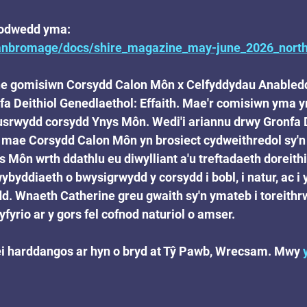
nodwedd yma: 
danbromage/docs/shire_magazine_may-june_2026_nort
e gomisiwn Corsydd Calon Môn x Celfyddydau Anabledd
a Deithiol Genedlaethol: Effaith. Mae'r comisiwn yma yn
usrwydd corsydd Ynys Môn. Wedi'i ariannu drwy Gronfa D
 mae Corsydd Calon Môn yn brosiect cydweithredol sy'n 
 Môn wrth ddathlu eu diwylliant a'u treftadaeth doreithi
ybyddiaeth o bwysigrwydd y corsydd i bobl, i natur, ac i
d. Wnaeth Catherine greu gwaith sy'n ymateb i toreithr
yrio ar y gors fel cofnod naturiol o amser.
 ei harddangos ar hyn o bryd at Tŷ Pawb, Wrecsam. Mwy 