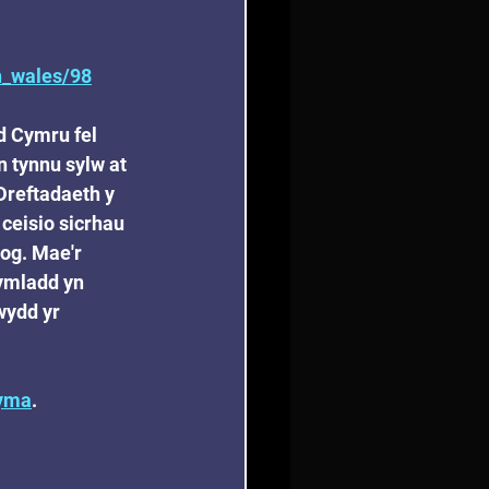
h_wales/98
 Cymru fel 
 tynnu sylw at 
reftadaeth y 
ceisio sicrhau 
og. Mae'r 
 ymladd yn 
wydd yr 
yma
.