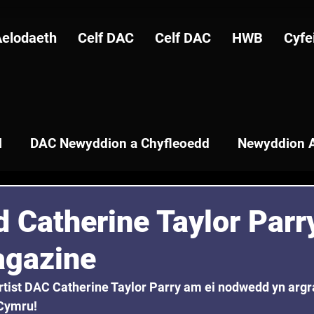
Aelodaeth
Celf DAC
Celf DAC
HWB
Cyfe
l
DAC Newyddion a Chyfleoedd
Newyddion A
Catherine Taylor Parr
agazine
rtist DAC Catherine Taylor Parry am ei nodwedd yn argra
Cymru! 