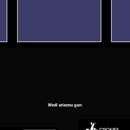
Are you Listening?
Effa
Cydweithrediad cyntaf gan
Gene
Wedi ariannu gan:
Rightkeysonly a Vice Beats
Anab
yn a
Wre