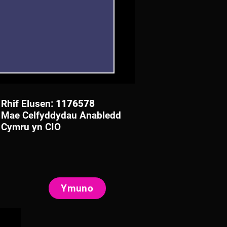
Rhif Elusen:
1176578
Mae Celfyddydau Anabledd
Cymru yn CIO
ith: Arddangosfa Deithiol
dlaethol Celfyddydau
Ymuno
ledd Cymru (2025-26)
gor yn Tŷ Pawb,
csam