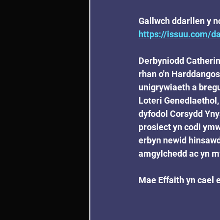
Gallwch ddarllen y 
https://issuu.com/
Derbyniodd Catherin
rhan o'n Harddangosf
unigrywiaeth a breg
Loteri Genedlaethol,
dyfodol Corsydd Ynys
prosiect yn codi ymw
erbyn newid hinsawd
amgylchedd ac yn myf
Mae Effaith yn cael