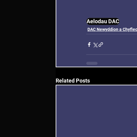
Aelodau DAC
DAC Newyddion a Chyfle
Related Posts