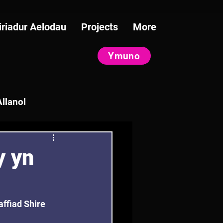
iriadur Aelodau
Projects
More
Ymuno
llanol
y yn
ffiad Shire 