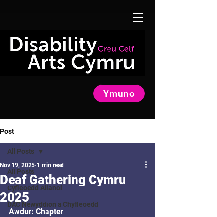
Ymuno
Post
All Posts
Nov 19, 2025
1 min read
All Posts
Deaf Gathering Cymru
Cyfleoedd Allanol
2025
DAC Newyddion a Chyfleoedd
Awdur: Chapter