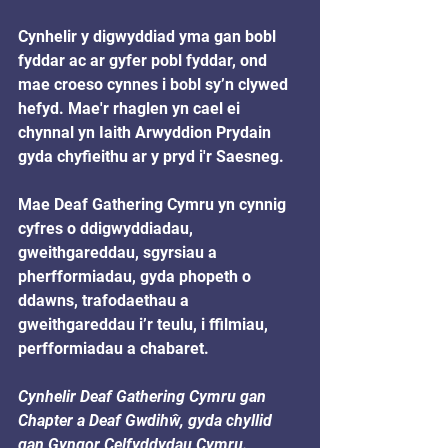
Cynhelir y digwyddiad yma gan bobl 
fyddar ac ar gyfer pobl fyddar, ond 
mae croeso cynnes i bobl sy’n clywed 
hefyd. Mae'r rhaglen yn cael ei 
chynnal yn Iaith Arwyddion Prydain 
gyda chyfieithu ar y pryd i'r Saesneg.
Mae Deaf Gathering Cymru yn cynnig 
cyfres o ddigwyddiadau, 
gweithgareddau, sgyrsiau a 
pherfformiadau, gyda phopeth o 
ddawns, trafodaethau a 
gweithgareddau i’r teulu, i ffilmiau, 
perfformiadau a chabaret.
Cynhelir Deaf Gathering Cymru gan 
Chapter a Deaf Gwdihŵ, gyda chyllid 
gan Gyngor Celfyddydau Cymru. 