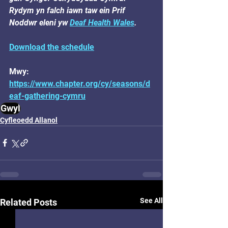
Rydym yn falch iawn taw ein Prif 
Noddwr eleni yw 
Deaf Health Wales
.
Download the schedule
Mwy: 
https://www.chapter.org/cy/seasons/d
eaf-gathering-cymru
Gwyl
Cyfleoedd Allanol
See All
Related Posts