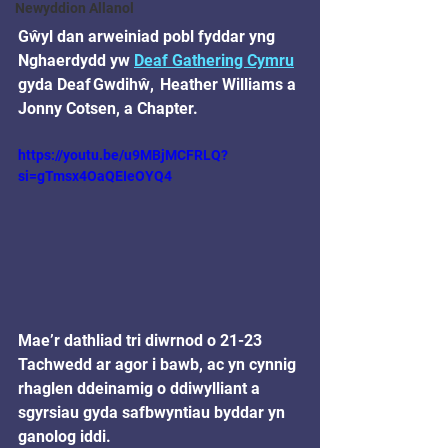
Newyddion Allanol
Gŵyl dan arweiniad pobl fyddar yng 
Nghaerdydd yw 
Deaf Gathering Cymru
gyda Deaf Gwdihŵ,  Heather Williams a 
Jonny Cotsen, a Chapter.
https://youtu.be/u9MBjMCFRLQ?
si=gTmsx4OaQEIeOYQ4
Mae’r dathliad tri diwrnod o 21-23 
Tachwedd ar agor i bawb, ac yn cynnig 
rhaglen ddeinamig o ddiwylliant a 
sgyrsiau gyda safbwyntiau byddar yn 
ganolog iddi.