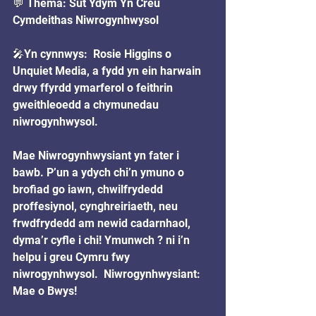
💬 Thema: Sut Ydym Yn Creu 
Cymdeithas Niwrogynhwysol
🎤Yn cynnwys:  Rosie Higgins o 
Unquiet Media, a fydd yn ein harwain 
drwy ffyrdd ymarferol o feithrin 
gweithleoedd a chymunedau 
niwrogynhwysol.  
Mae Niwrogynhwysiant yn fater i 
bawb. P’un a ydych chi’n ymuno o 
brofiad go iawn, chwilfrydedd 
proffesiynol, cynghreiriaeth, neu 
frwdfrydedd am newid cadarnhaol, 
dyma’r cyfle i chi! Ymunwch ? ni i’n 
helpu i greu Cymru fwy 
niwrogynhwysol.  Niwrogynhwysiant: 
Mae o Bwys!