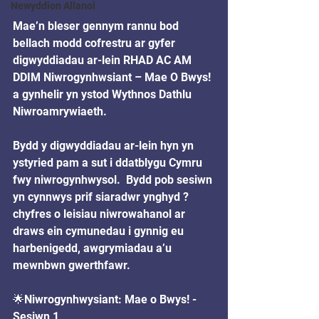
Newyddion Allanol
Mae’n bleser gennym rannu bod 
bellach modd cofrestru ar gyfer 
digwyddiadau ar-lein RHAD AC AM 
DDIM Niwrogynhwsiant – Mae O Bwys! 
a gynhelir yn ystod Wythnos Dathlu 
Niwroamrywiaeth.
Bydd y digwyddiadau ar-lein hyn yn 
ystyried pam a sut i ddatblygu Cymru 
fwy niwrogynhwysol.  Bydd pob sesiwn 
yn cynnwys prif siaradwr ynghyd ? 
chyfres o leisiau niwrowahanol ar 
draws ein cymunedau i gynnig eu 
harbenigedd, awgrymiadau a’u 
mewnbwn gwerthfawr.
🌟Niwrogynhwysiant: Mae o Bwys! - 
Sesiwn 1