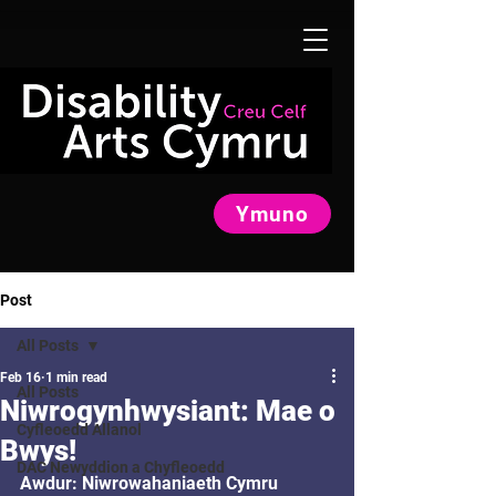
Ymuno
Post
All Posts
Feb 16
1 min read
All Posts
Niwrogynhwysiant: Mae o
Cyfleoedd Allanol
Bwys!
DAC Newyddion a Chyfleoedd
Awdur: Niwrowahaniaeth Cymru