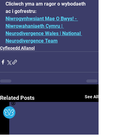
Cliciwch yma am ragor o wybodaeth 
ac i gofrestru:
Niwrogynhwsiant Mae O Bwys! - 
Niwrowahaniaeth Cymru | 
Neurodivergence Wales | National 
Neurodivergence Team
Cyfleoedd Allanol
See All
Related Posts
Ⓧ