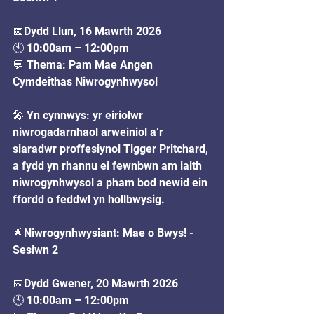
📅Dydd Llun, 16 Mawrth 2026
🕙 10:00am – 12:00pm
💬 Thema: Pam Mae Angen 
Cymdeithas Niwrogynhwysol
🎤 Yn cynnwys: yr eiriolwr 
niwrogadarnhaol arweiniol a’r 
siaradwr proffesiynol Tigger Pritchard, 
a fydd yn rhannu ei fewnbwn am iaith 
niwrogynhwysol a pham bod newid ein 
ffordd o feddwl yn hollbwysig. 
🌟Niwrogynhwysiant: Mae o Bwys! - 
Sesiwn 2
📅Dydd Gwener, 20 Mawrth 2026
🕙 10:00am – 12:00pm