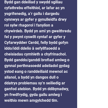
Bydd gan ddeiliad y swydd sgiliau 
cyfathrebu effeithiol, ar lafar ac yn 
ysgrifenedig, a’r gallu i dargedu 
cynnwys ar gyfer y gynulleidfa drwy 
roi sylw rhagorol i fanylion a 
chywirdeb. Bydd yn aml yn gweithredu 
fel y pwynt cyswllt cyntaf ar gyfer y 
Cyfarwyddwr Cerdd, felly bydd gofyn 
iddo/iddi ddelio â sefyllfaoedd a 
cheisiadau cymhleth a chyfrinachol.  
Bydd ganddo/ganddi brofiad amlwg o 
gynnal perthnasoedd adeiladol gydag 
ystod eang o randdeiliaid mewnol ac 
allanol, a bydd yn dangos dull o 
ddatrys problemau sy’n seiliedig ar 
ganfod atebion. Bydd yn ddibynadwy, 
yn frwdfrydig, gyda gallu amlwg i 
weithio mewn amgylchedd tîm.