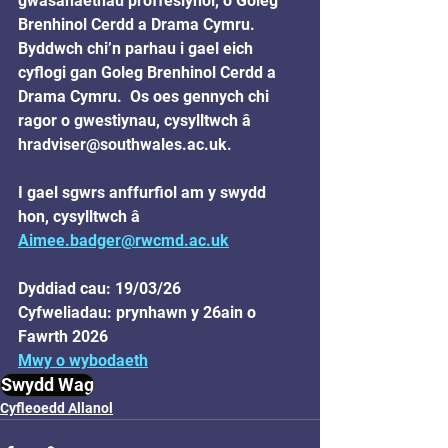
gwasanaethau proffesiynol, o Goleg 
Brenhinol Cerdd a Drama Cymru. 
Byddwch chi’n parhau i gael eich 
cyflogi gan Goleg Brenhinol Cerdd a 
Drama Cymru.  Os oes gennych chi 
ragor o gwestiynau, cysylltwch â 
hradviser@southwales.ac.uk.
I gael sgwrs anffurfiol am y swydd 
hon, cysylltwch â 
Aimee.badger@rwcmd.ac.uk
Dyddiad cau: 19/03/26
Cyfweliadau: prynhawn y 26ain o 
Fawrth 2026
Mwy o wybodaeth
Swydd Wag
Cyfleoedd Allanol