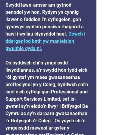
Swydd lawn-amser am gyfnod 
penodol yw hon. Rydym yn cynnig 
llawer o fuddion i’n cyflogeion, gan 
gynnwys cynllun pensiwn rhagorol a 
hawl i wyliau blynyddol hael.
 Dewch i 
ddarganfod beth yw manteision 
gweithio gyda ni.
Os byddwch chi’n ymgeisydd 
llwyddiannus, a’r swydd hon fydd eich 
rôl gyntaf ym maes gwasanaethau 
proffesiynol yn y Coleg, byddwch chi'n 
cael eich cyflogi gan Professional and 
Support Services Limited, sef is-
gwmni sy’n eiddo’n llwyr i Brifysgol De 
Cymru ac sy’n darparu gwasanaethau 
i’r Brifysgol a’r Coleg.  Os ydych chi’n 
ymgeisydd mewnol ar gyfer y 