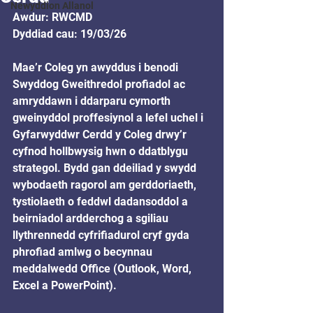
Newyddion Allanol
Awdur: RWCMD
Dyddiad cau: 19/03/26
Mae’r Coleg yn awyddus i benodi 
Swyddog Gweithredol profiadol ac 
amryddawn i ddarparu cymorth 
gweinyddol proffesiynol a lefel uchel i 
Gyfarwyddwr Cerdd y Coleg drwy’r 
cyfnod hollbwysig hwn o ddatblygu 
strategol. Bydd gan ddeiliad y swydd 
wybodaeth ragorol am gerddoriaeth, 
tystiolaeth o feddwl dadansoddol a 
beirniadol ardderchog a sgiliau 
llythrennedd cyfrifiadurol cryf gyda 
phrofiad amlwg o becynnau 
meddalwedd Office (Outlook, Word, 
Excel a PowerPoint).