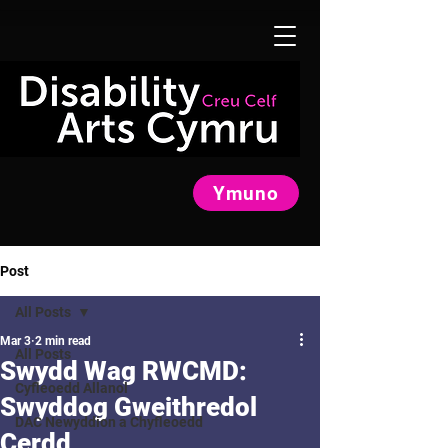
Ymuno
Post
All Posts
Mar 3
2 min read
All Posts
Swydd Wag RWCMD:
Cyfleoedd Allanol
Swyddog Gweithredol
DAC Newyddion a Chyfleoedd
Cerdd