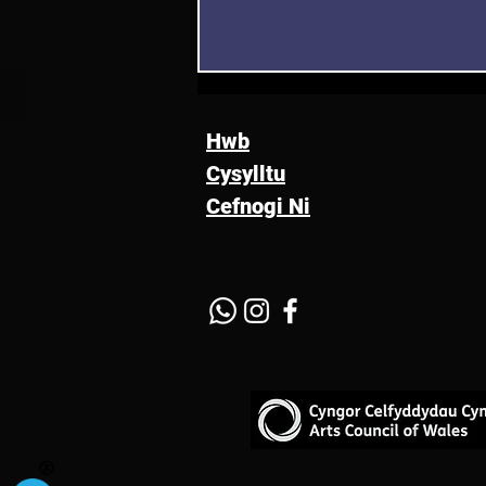
Hwb
Cysylltu
Cefnogi Ni
Llythyr Agored: Pryderon
Brys Ynglŷn â Phapur Gwyrdd
“Pathways to Work”
Llywodraeth y DU a'i Effaith
ar Artistiaid Anabl yng
Nghymru
Ⓧ