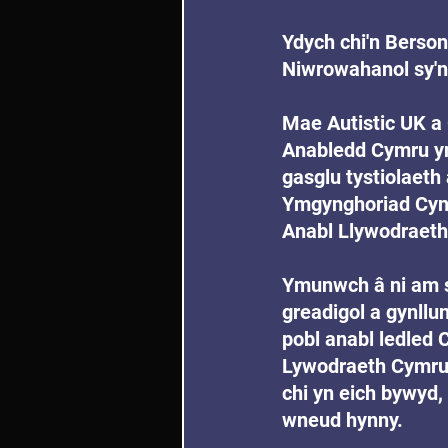
Ydych chi'n Berson
Niwrowahanol sy'
Mae Autistic UK a
Anabledd Cymru yn
gasglu tystiolaeth 
Ymgynghoriad Cynl
Anabl Llywodraet
Ymunwch â ni am s
greadigol a gynllu
pobl anabl ledled 
Lywodraeth Cymru 
chi yn eich bywyd, 
wneud hynny.