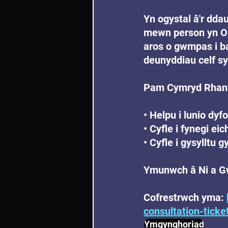
Yn ogystal â'r dda
mewn person yn Ori
aros o gwmpas i ba
deunyddiau celf s
Pam Cymryd Rhan
• Helpu i lunio dy
• Cyfle i fynegi ei
• Cyfle i gysylltu 
Ymunwch â Ni a Gw
Cofrestrwch yma: 
consultation-tick
Ymgynghoriad