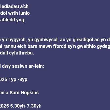
ediadau a'ch 
dol wrth lunio 
nabledd yng 
 yn hygyrch, yn gynhwysol, ac yn greadigol ac yn d
hi rannu eich barn mewn ffordd sy'n gweithio gydag
dull cyfathrebu.
 dwy sesiwn ar-lein:
025 1yp -3yp
son a Sam Hopkins
2025 5.30yh-7.30yh