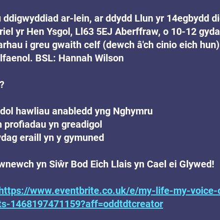
u ddigwyddiad ar-lein, ar ddydd Llun yr 14egbydd d
el yr Hen Ysgol, Ll63 5EJ Aberffraw, o 10-12 gyda'
rhau i greu gwaith celf (dewch â'ch cinio eich hun).
ylfaenol. BSL: Hannah Wilson
?
fodol hawliau anabledd yng Nghymru
ch profiadau yn greadigol
gydag eraill yn y gymuned
newch yn Siŵr Bod Eich Llais yn Cael ei Glywed!
https://www.eventbrite.co.uk/e/my-life-my-voice-
ets-1468197471159?aff=oddtdtcreator