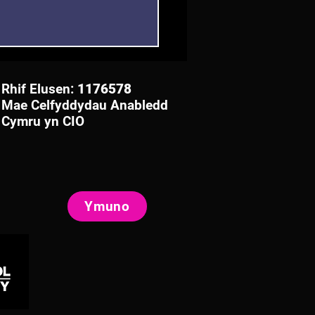
Rhif Elusen:
1176578
Mae Celfyddydau Anabledd
Cymru yn CIO
eb yn erbyn Toriadau i
-daliadau Anabledd
Ymuno