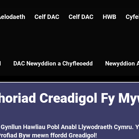
Aelodaeth
Celf DAC
Celf DAC
HWB
Cyfe
l
DAC Newyddion a Chyfleoedd
Newyddion A
oriad Creadigol Fy My
at Gynllun Hawliau Pobl Anabl Llywodraeth Cymru. 
rofiad Byw mewn ffordd Greadigol!