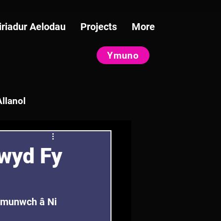
iriadur Aelodau
Projects
More
Ymuno
llanol
wyd Fy
Ymunwch â Ni 