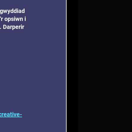
igwyddiad 
r opsiwn i 
 Darperir 
creative-