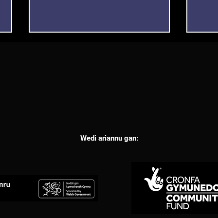
Cynllun Hawliau Pobl Anabl
Deis
drafft
Fudd
Wedi ariannu gan: