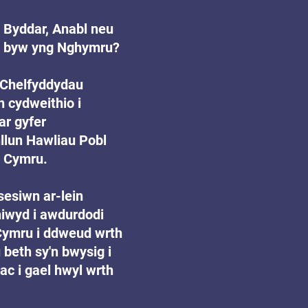
 Byddar, Anabl neu 
n byw yng Nghymru?
 Chelfyddydau 
 cydweithio i 
ar gyfer 
lun Hawliau Pobl 
h Cymru.
esiwn ar-lein 
niwyd i awdurdodi 
Cymru i ddweud wrth 
beth sy'n bwysig i 
ac i gael hwyl wrth 