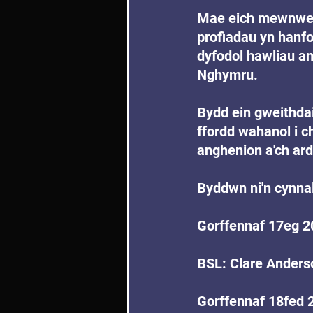
Mae eich mewnwel
profiadau yn hanfo
dyfodol hawliau a
Nghymru.
Bydd ein gweithdai
ffordd wahanol i c
anghenion a'ch ard
Byddwn ni'n cynnal
Gorffennaf 17eg 2
BSL: Clare Ander
Gorffennaf 18fed 