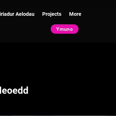
iriadur Aelodau
Projects
More
Ymuno
leoedd