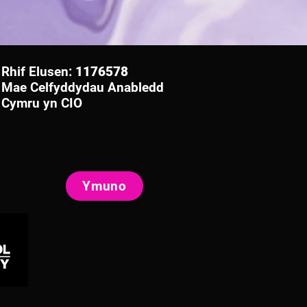
Rhif Elusen:
1176578
Mae Celfyddydau Anabledd
Cymru yn CIO
Ymuno