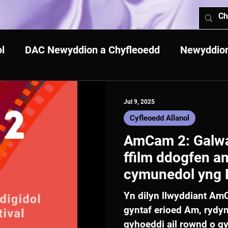
l
DAC Newyddion a Chyfleoedd
Newyddion
Jul 9, 2025
Cyfleoedd Allanol
AmCam 2: Galwa
ffilm ddogfen a
cymunedol yng
Yn dilyn llwyddiant AmC
gyntaf erioed Am, rydy
gyhoeddi ail rownd o gyl