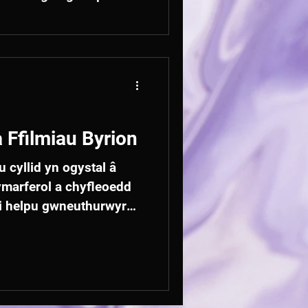
l!
 Ffilmiau Byrion
cyllid yn ogystal â
ymarferol a chyfleoedd
 i helpu gwneuthurwyr
’u gyrfa. Mae ffilmiau
llwyddiant mewn gwyliau
obrwyon.