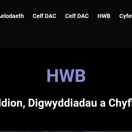
Aelodaeth
Celf DAC
Celf DAC
HWB
Cyfe
HWB
dion, Digwyddiadau a Chyf