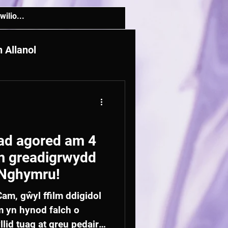
 Allanol
d agored am 4
m greadigrwydd
 Nghymru!
am, gŵyl ffilm ddigidol
m yn hynod falch o
lid tuag at greu pedair