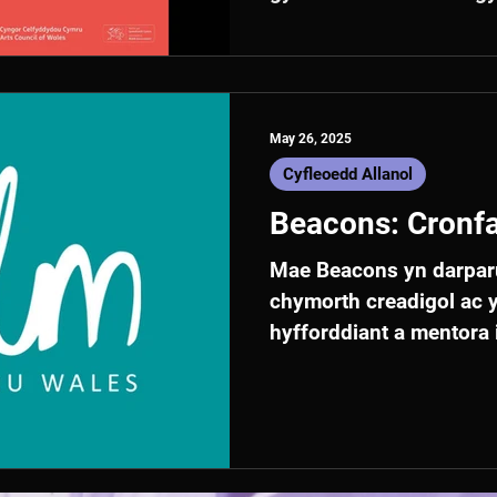
rhaglen ddogfen fer aral
May 26, 2025
Cyfleoedd Allanol
Beacons: Cronfa
Mae Beacons yn darparu 
chymorth creadigol ac 
hyfforddiant a mentora
ffilmiau i fwrw ymlaen â
byr Beacons wedi cael 
a wedi ennill nifer o w