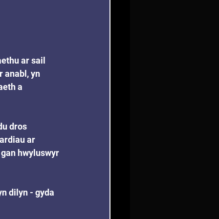
thu ar sail 
 anabl, yn 
aeth a 
du dros 
ardiau ar 
i gan hwyluswyr 
n dilyn - gyda 