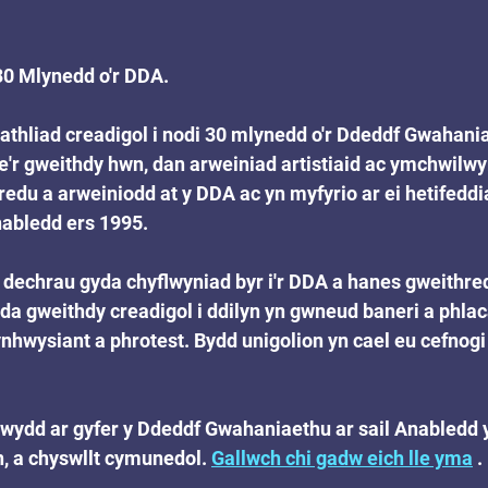
30 Mlynedd o'r DDA.
hliad creadigol i nodi 30 mlynedd o'r Ddeddf Gwahaniae
r gweithdy hwn, dan arweiniad artistiaid ac ymchwilwyr
edu a arweiniodd at y DDA ac yn myfyrio ar ei hetifeddi
abledd ers 1995.
 dechrau gyda chyflwyniad byr i'r DDA a hanes gweithre
da gweithdy creadigol i ddilyn yn gwneud baneri a phlac
nhwysiant a phrotest. Bydd unigolion yn cael eu cefnog
wydd ar gyfer y Ddeddf Gwahaniaethu ar sail Anabledd y
, a chyswllt cymunedol. 
Gallwch chi gadw eich lle yma
 .