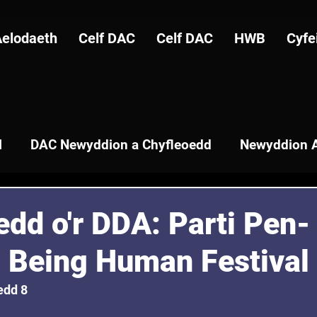
Aelodaeth
Celf DAC
Celf DAC
HWB
Cyfe
l
DAC Newyddion a Chyfleoedd
Newyddion A
dd o'r DDA: Parti Pen-
- Being Human Festival
edd 8