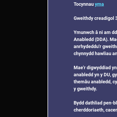
Tocynnau 
yma
Gweithdy creadigol 
Ymunwch â ni am ddat
Anabledd (DDA). Mae'
anrhydeddu'r gweithr
chynnydd hawliau an
Mae'r digwyddiad yn
anabledd yn y DU, gy
themâu anabledd, cy
y gweithdy.
Bydd dathliad pen-bl
cherddoriaeth, cacen