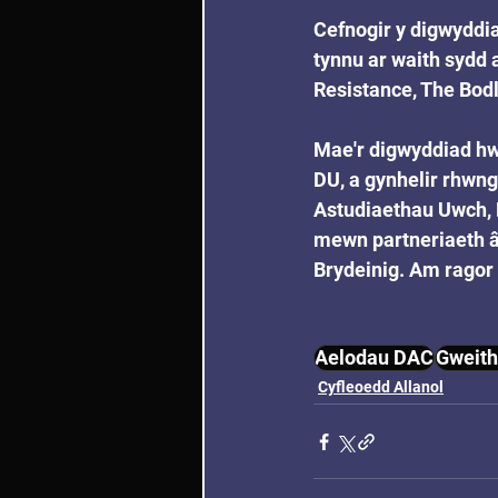
Cefnogir y digwyddi
tynnu ar waith sydd a
Resistance, The Bod
Mae'r digwyddiad hwn
DU, a gynhelir rhwng
Astudiaethau Uwch, 
mewn partneriaeth â
Brydeinig. Am ragor
Aelodau DAC
Gweit
Cyfleoedd Allanol