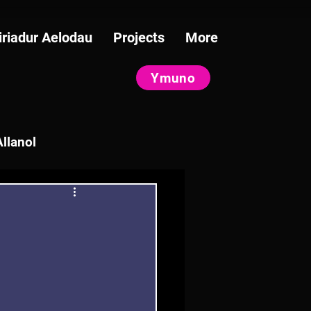
iriadur Aelodau
Projects
More
Ymuno
llanol