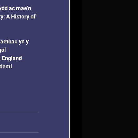
ydd ac mae'n 
y: A History of 
aethau yn y 
ol 
 England 
ademi 