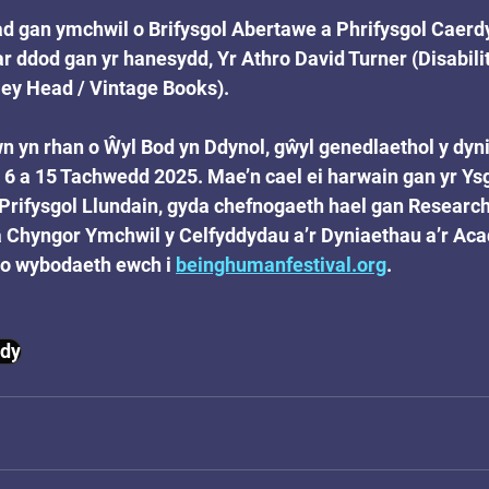
ad gan ymchwil o Brifysgol Abertawe a Phrifysgol Caerd
r ddod gan yr hanesydd, Yr Athro David Turner (Disabilit
ley Head / Vintage Books).
 yn rhan o Ŵyl Bod yn Ddynol, gŵyl genedlaethol y dyni
 6 a 15 Tachwedd 2025. Mae’n cael ei harwain gan yr Ysg
Prifysgol Llundain, gyda chefnogaeth hael gan Research
 Chyngor Ymchwil y Celfyddydau a’r Dyniaethau a’r Ac
 o wybodaeth ewch i 
beinghumanfestival.org
.
hdy