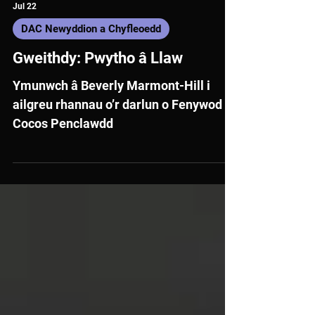
Jul 22
DAC Newyddion a Chyfleoedd
Gweithdy: Pwytho â Llaw
Ymunwch â Beverly Marmont-Hill i
ailgreu rhannau o’r darlun o Fenywod
Cocos Penclawdd