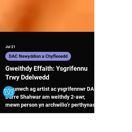
Jul 21
Ⓧ
DAC Newyddion a Chyfleoedd
Gweithdy Effaith: Ysgrifennu
Trwy Ddelwedd
Ymunwch ag artist ac ysgrifennwr DAC
Durre Shahwar am weithdy 2-awr,