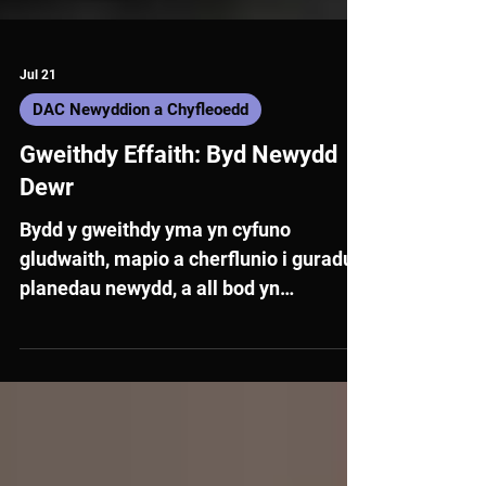
Jul 21
DAC Newyddion a Chyfleoedd
Gweithdy Effaith: Byd Newydd
Dewr
Bydd y gweithdy yma yn cyfuno
gludwaith, mapio a cherflunio i guradu
planedau newydd, a all bod yn
dystopaidd neu'n iwtopaidd yn dibynnu
ar eich dewis chi.