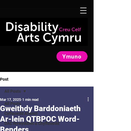
Ymuno
Post
All Posts
Mar 17, 2025
1 min read
All Posts
Gweithdy Barddoniaeth
Cyfleoedd Allanol
Ar-lein QTBPOC Word-
DAC Newyddion a Chyfleoedd
Benders