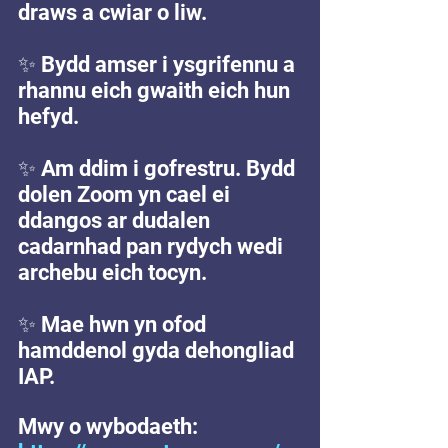
draws a cwiar o liw.
✨ 
Bydd amser i ysgrifennu a 
rhannu eich gwaith eich hun 
hefyd.
✨ 
Am ddim i gofrestru. Bydd 
dolen Zoom yn cael ei 
ddangos ar dudalen 
cadarnhad pan rydych wedi 
archebu eich tocyn.
✨ 
Mae hwn yn ofod 
hamddenol gyda dehongliad 
IAP.
Mwy o wybodaeth: 