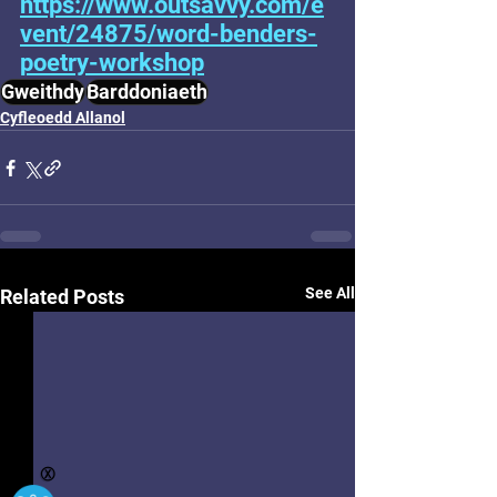
https://www.outsavvy.com/e
vent/24875/word-benders-
poetry-workshop
Gweithdy
Barddoniaeth
Cyfleoedd Allanol
See All
Related Posts
Ⓧ