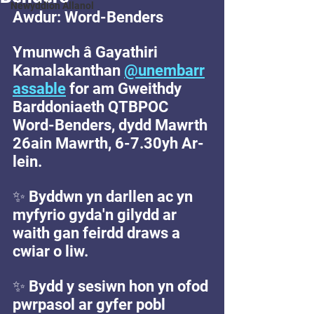
Newyddion Allanol
Awdur: Word-Benders
Ymunwch â Gayathiri 
Kamalakanthan
@unembarr
assable
for am 
Gweithdy 
Barddoniaeth QTBPOC 
Word-Benders
, dydd Mawrth 
26ain Mawrth, 6-7.30yh Ar-
lein. 
✨ 
Byddwn yn darllen ac yn 
myfyrio gyda'n gilydd ar 
waith gan feirdd draws a 
cwiar o liw.
✨ 
Bydd y sesiwn hon yn ofod 
pwrpasol ar gyfer pobl 